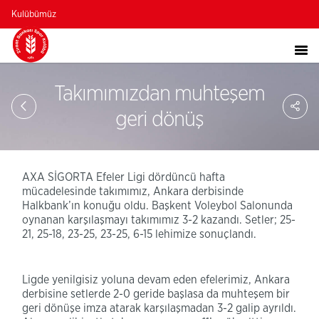
Kulübümüz
Takımımızdan muhteşem
Sa
So
geri dönüş
Ağ
Pay
AXA SİGORTA Efeler Ligi dördüncü hafta
mücadelesinde takımımız, Ankara derbisinde
Halkbank’ın konuğu oldu. Başkent Voleybol Salonunda
oynanan karşılaşmayı takımımız 3-2 kazandı. Setler; 25-
21, 25-18, 23-25, 23-25, 6-15 lehimize sonuçlandı.
Ligde yenilgisiz yoluna devam eden efelerimiz, Ankara
derbisine setlerde 2-0 geride başlasa da muhteşem bir
geri dönüşe imza atarak karşılaşmadan 3-2 galip ayrıldı.