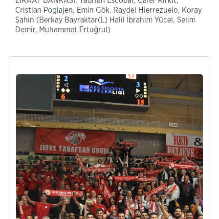
ZİRAAT BANKASI: Yadrian Escobar, Cafer Kirkit,
Cristian Poglajen, Emin Gök, Raydel Hierrezuelo, Koray
Şahin (Berkay Bayraktar(L) Halil İbrahim Yücel, Selim
Demir, Muhammet Ertuğrul)